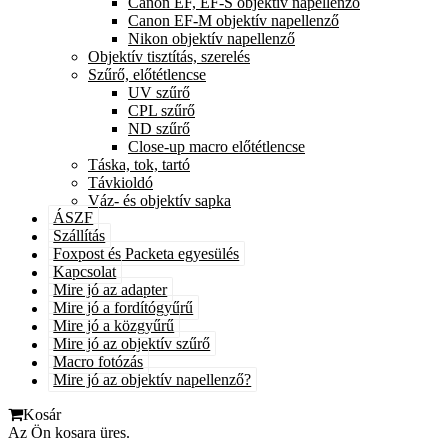
Canon EF, EF-S objektív napellenző
Canon EF-M objektív napellenző
Nikon objektív napellenző
Objektív tisztítás, szerelés
Szűrő, előtétlencse
UV szűrő
CPL szűrő
ND szűrő
Close-up macro előtétlencse
Táska, tok, tartó
Távkioldó
Váz- és objektív sapka
ÁSZF
Szállítás
Foxpost és Packeta egyesülés
Kapcsolat
Mire jó az adapter
Mire jó a fordítógyűrű
Mire jó a közgyűrű
Mire jó az objektív szűrő
Macro fotózás
Mire jó az objektív napellenző?
Kosár
Az Ön kosara üres.