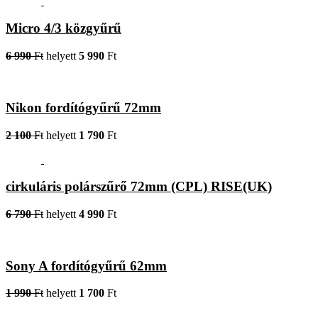
Micro 4/3 közgyűrű
6 990
Ft
helyett
5 990
Ft
Nikon fordítógyűrű 72mm
2 100
Ft
helyett
1 790
Ft
cirkuláris polárszűrő 72mm (CPL) RISE(UK)
6 790
Ft
helyett
4 990
Ft
Sony A fordítógyűrű 62mm
1 990
Ft
helyett
1 700
Ft