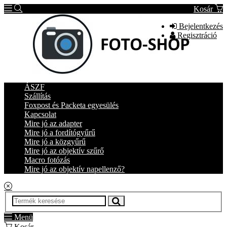
Kosár
Bejelentkezés
Regisztráció
ÁSZF
Szállítás
Foxpost és Packeta egyesülés
Kapcsolat
Mire jó az adapter
Mire jó a fordítógyűrű
Mire jó a közgyűrű
Mire jó az objektív szűrő
Macro fotózás
Mire jó az objektív napellenző?
Menü
Kosár