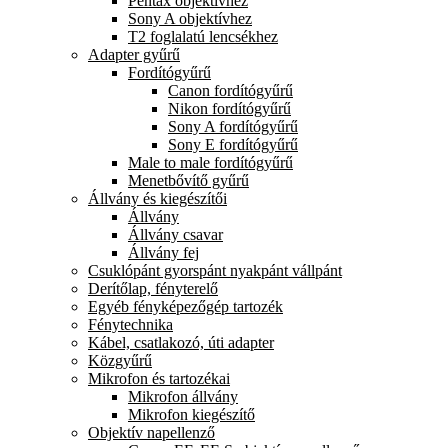
Pentax objektívhez
Sony A objektívhez
T2 foglalatú lencsékhez
Adapter gyűrű
Fordítógyűrű
Canon fordítógyűrű
Nikon fordítógyűrű
Sony A fordítógyűrű
Sony E fordítógyűrű
Male to male fordítógyűrű
Menetbővítő gyűrű
Állvány és kiegészítői
Állvány
Állvány csavar
Állvány fej
Csuklópánt gyorspánt nyakpánt vállpánt
Derítőlap, fényterelő
Egyéb fényképezőgép tartozék
Fénytechnika
Kábel, csatlakozó, úti adapter
Közgyűrű
Mikrofon és tartozékai
Mikrofon állvány
Mikrofon kiegészítő
Objektív napellenző