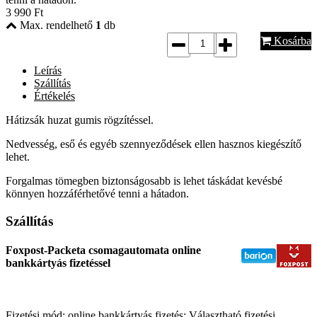
3 990
Ft
Max. rendelhető
1
db
Kosárba
Leírás
Szállítás
Értékelés
Hátizsák huzat gumis rögzítéssel.
Nedvesség, eső és egyéb szennyeződések ellen hasznos kiegészítő
lehet.
Forgalmas tömegben biztonságosabb is lehet táskádat kevésbé
könnyen hozzáférhetővé tenni a hátadon.
Szállítás
Foxpost-Packeta csomagautomata online
bankkártyás fizetéssel
Fizetési mód: online bankkártyás fizetés; Választható fizetési