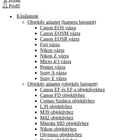
Profil
Kínálatunk
Objektív adapter (kamera bajonett)
Canon EOS vázra
Canon EOSM vázra
Canon EOSR vázra
Fuji vázra
Nikon vázra
Nikon Z vázra
Micro 4/3 vázra
Pentax vázra
Sony A vázra
Sony E vázra
Objektív adapter (objektív bajonett)
Canon EF és EF-s objektívekhez
Canon FD objektívhez
Contax Yashica objektívhez
L39 objektívhez
M39 objektívhez
M42 objektívhez
Minolta MD objektívhez
Nikon objektívhez
Olympus objektívhez