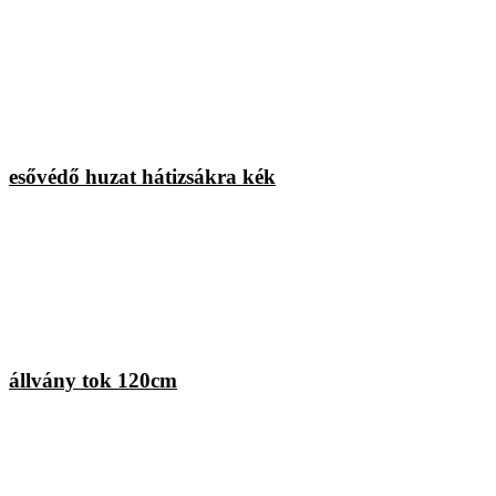
esővédő huzat hátizsákra kék
állvány tok 120cm