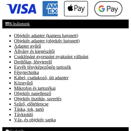
Kínálatunk
Objektív adapter (kamera bajonett)
Objektív adapter (objektív bajonett)
Adapter gyűrű
Állvány és kiegészítői
Csuklópánt gyorspánt nyakpánt vállpánt
Derítőlap, fényterelő
Egyéb fényképezőgép tartozék
Fénytechnika
Kábel, csatlakozó, úti adapter
Közgyűrű
Mikrofon és tartozékai
Objektív napellenző
Objektív tisztítás, szerelés
Szűrő, előtétlencse
Táska, tok, tartó
Távkioldó
Váz- és objektív sapka