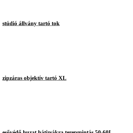
stúdió állvány tartó tok
zipzáras objektív tartó XL
esővédő huzat hátizsákra terepmintás 50-60L