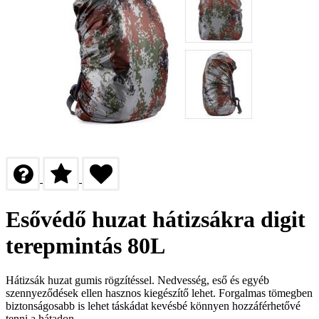
Esővédő huzat hátizsákra digit
terepmintás 80L
Hátizsák huzat gumis rögzítéssel. Nedvesség, eső és egyéb
szennyeződések ellen hasznos kiegészítő lehet. Forgalmas tömegben
biztonságosabb is lehet táskádat kevésbé könnyen hozzáférhetővé
tenni a hátadon.