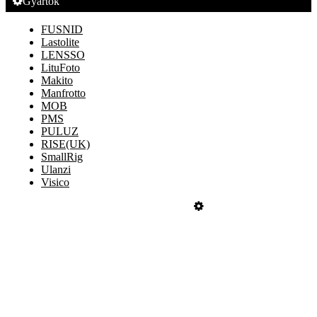
Gyártók
FUSNID
Lastolite
LENSSO
LituFoto
Makito
Manfrotto
MOB
PMS
PULUZ
RISE(UK)
SmallRig
Ulanzi
Visico
Üzemeltető
Online elállás
Teljes katalógus
Vásárlói értékelések
Adatvédelmi és -kezelési szabályzat
ÁSZF
Barion
Szállítás