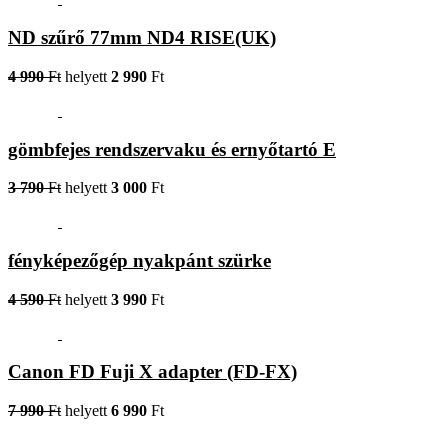
ND szűrő 77mm ND4 RISE(UK)
4 990
Ft
helyett
2 990
Ft
gömbfejes rendszervaku és ernyőtartó E
3 790
Ft
helyett
3 000
Ft
fényképezőgép nyakpánt szürke
4 590
Ft
helyett
3 990
Ft
Canon FD Fuji X adapter (FD-FX)
7 990
Ft
helyett
6 990
Ft