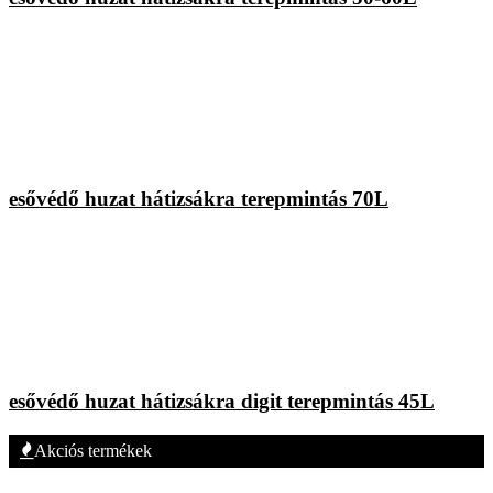
esővédő huzat hátizsákra terepmintás 70L
esővédő huzat hátizsákra digit terepmintás 45L
Akciós termékek